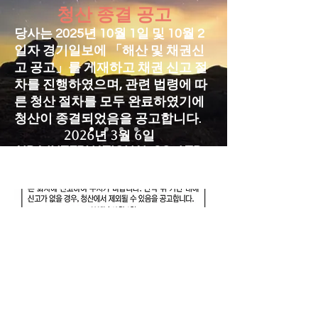
청산 종결 공고
당사는 2025년 10월 1일 및 10월 2
일자 경기일보에 「해산 및 채권신
고 공고」를 게재하고 채권 신고 절
차를 진행하였으며, 관련 법령에 따
른 청산 절차를 모두 완료하였기에
청산이 종결되었음을 공고합니다.
2026년 3월 6일
AIDA INTERNATIONAL CO., LTD.
청산인 양태규
Company. AIDA International ㅣ Address. 19,
Haean-ro 31beon-gil, Danwon-gu, Ansan-si,
Gyeonggi-do, Republic of Korea
CEO. Tae Kyu Yang ㅣ Business License.
298-88-